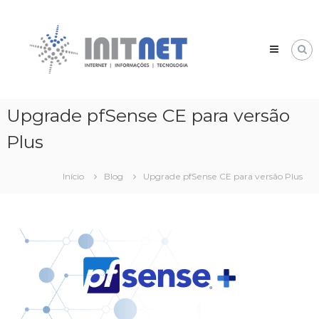
Pular
INIT
para
NET
o
Internet,
conteúdo
Informação
e
Tecnologia
–
Upgrade pfSense CE para versão
20
Anos
Plus
de
experiência.
Início
Blog
Upgrade pfSense CE para versão Plus