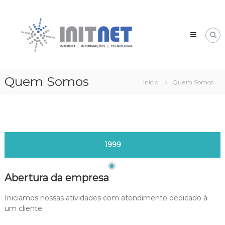
Pular
INIT
para
NET
o
Internet,
conteúdo
Informação
e
Tecnologia
–
Quem Somos
20
Início
Quem Somos
Anos
de
experiência.
1999
Abertura da empresa
Iniciamos nossas atividades com atendimento dedicado à
um cliente.