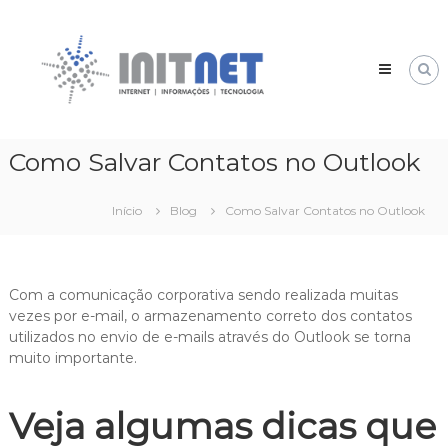
Pular
INIT
para
NET
o
Internet,
conteúdo
Informação
e
Tecnologia
–
Como Salvar Contatos no Outlook
20
Anos
de
Início
Blog
Como Salvar Contatos no Outlook
experiência.
Com a comunicação corporativa sendo realizada muitas
vezes por e-mail, o armazenamento correto dos contatos
utilizados no envio de e-mails através do Outlook se torna
muito importante.
Veja algumas dicas que